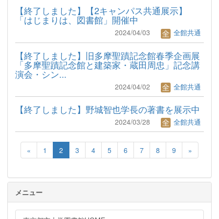
【終了しました】【2キャンパス共通展示】
「はじまりは、図書館」開催中
2024/04/03
全館共通
【終了しました】旧多摩聖蹟記念館春季企画展
「多摩聖蹟記念館と建築家・蔵田周忠」記念講
演会・シン...
2024/04/02
全館共通
【終了しました】野城智也学長の著書を展示中
2024/03/28
全館共通
«
1
2
3
4
5
6
7
8
9
»
メニュー