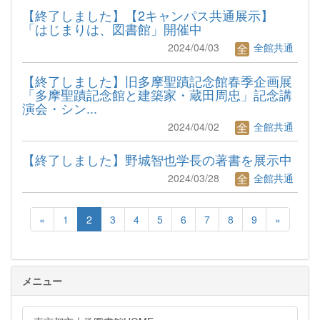
【終了しました】【2キャンパス共通展示】
「はじまりは、図書館」開催中
2024/04/03
全館共通
【終了しました】旧多摩聖蹟記念館春季企画展
「多摩聖蹟記念館と建築家・蔵田周忠」記念講
演会・シン...
2024/04/02
全館共通
【終了しました】野城智也学長の著書を展示中
2024/03/28
全館共通
«
1
2
3
4
5
6
7
8
9
»
メニュー