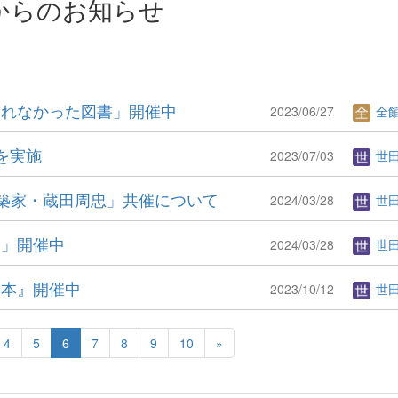
からのお知らせ
られなかった図書」開催中
2023/06/27
全
を実施
2023/07/03
世
築家・蔵田周忠」共催について
2024/03/28
世
田」開催中
2024/03/28
世
な本』開催中
2023/10/12
世
4
5
6
7
8
9
10
»