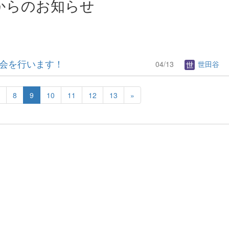
からのお知らせ
談会を行います！
04/13
世田谷
8
9
10
11
12
13
»