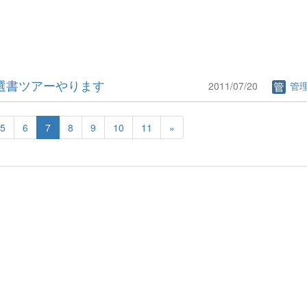
生選書ツアーやります
2011/07/20
管
5
6
7
8
9
10
11
»