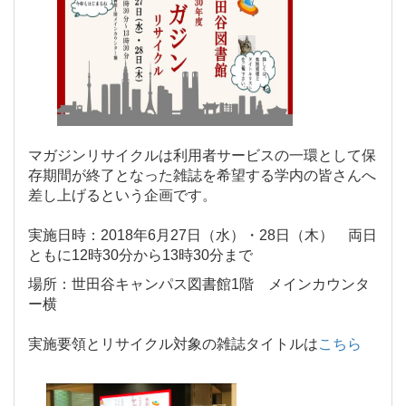
マガジンリサイクルは利用者サービスの一環として保
存期間が終了となった雑誌を希望する学内の皆さんへ
差し上げるという企画です。
実施日時：
2018
年
6
月
27
日（水）・
28
日（木） 両日
ともに
12
時
30
分から
13
時
30
分まで
場
所：世田谷キャンパス図書館
1
階 メインカウンタ
ー横
実施要領とリサイクル対象の雑誌タイトルは
こちら