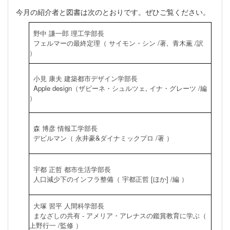
今月の紹介者と図書は次のとおりです。ぜひご覧ください。
野中 謙一郎 理工学部長
フェルマーの最終定理（ サイモン・シン /著, 青木薫 /訳
）
小見 康夫 建築都市デザイン学部長
Apple design（ザビーネ・シュルツェ, イナ・グレーツ /編
）
森 博彦 情報工学部長
デビルマン（ 永井豪&ダイナミックプロ /著 ）
宇都 正哲 都市生活学部長
人口減少下のインフラ整備（ 宇都正哲 [ほか] /編 ）
大塚 習平 人間科学部長
まなざしの共有 - アメリア・アレナスの鑑賞教育に学ぶ（
上野行一 /監修 ）