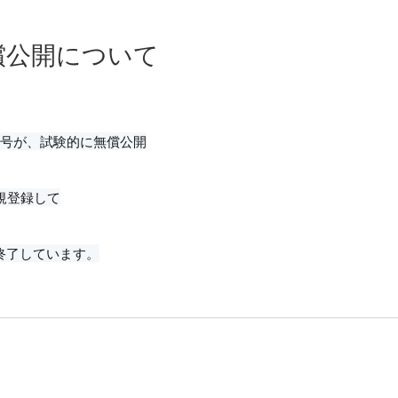
償公開について
6月号が、試験的に無償公開
規登録して
終了しています。