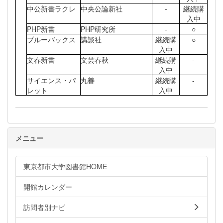
中公新書ラクレ
中央公論新社
-
継続購
入中
PHP新書
PHP研究所
-
○
ブルーバックス
講談社
継続購
○
入中
文春新書
文芸春秋
継続購
-
入中
サイエンス・パ
丸善
継続購
-
レット
入中
メニュー
東京都市大学図書館HOME
開館カレンダー
訪問者別ナビ