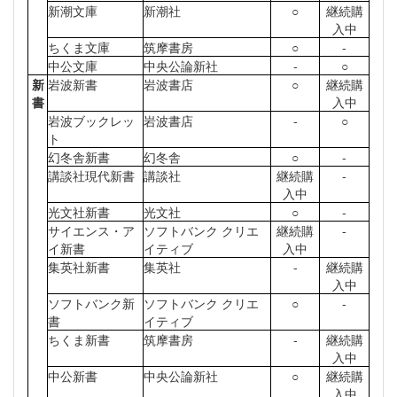
新潮文庫
新潮社
○
継続購
入中
ちくま文庫
筑摩書房
○
-
中公文庫
中央公論新社
-
○
新
岩波新書
岩波書店
○
継続購
書
入中
岩波ブックレッ
岩波書店
-
○
ト
幻冬舎新書
幻冬舎
○
-
講談社現代新書
講談社
継続購
-
入中
光文社新書
光文社
○
-
サイエンス・ア
ソフトバンク クリエ
継続購
-
イ新書
イティブ
入中
集英社新書
集英社
-
継続購
入中
ソフトバンク新
ソフトバンク クリエ
○
-
書
イティブ
ちくま新書
筑摩書房
-
継続購
入中
中公新書
中央公論新社
○
継続購
入中