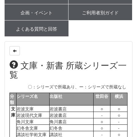
企画・イベント
ご利用者別ガイド
よくある質問と回答
文庫・新書 所蔵シリーズ一
覧
〇：シリーズで所蔵あり、ー：シリーズで所蔵なし
分
シリーズ名
出版社
世田谷
横浜
類
文
岩波文庫
岩波書店
○
○
庫
岩波現代文庫
岩波書店
-
○
角川文庫
角川書店
○
-
幻冬舎文庫
幻冬舎
○
-
講談社学術文庫
講談社
-
○