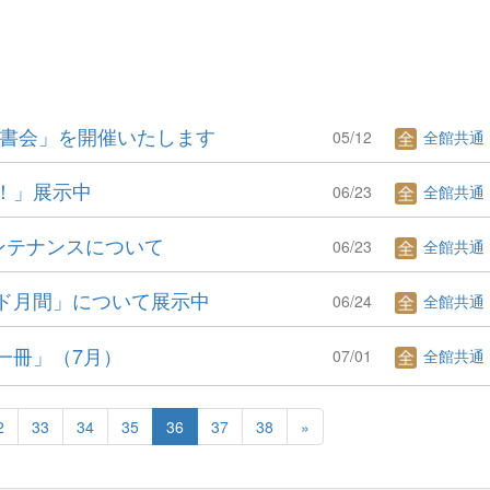
選書会」を開催いたします
05/12
全館共通
！」展示中
06/23
全館共通
のメンテナンスについて
06/23
全館共通
ド月間」について展示中
06/24
全館共通
一冊」（7月）
07/01
全館共通
2
33
34
35
36
37
38
»