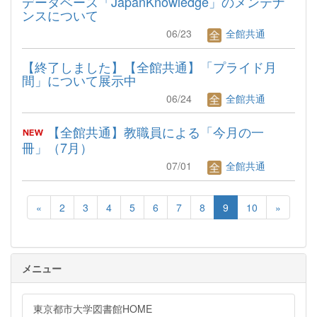
データベース「JapanKnowledge」のメンテナ
ンスについて
06/23
全館共通
【終了しました】【全館共通】「プライド月
間」について展示中
06/24
全館共通
【全館共通】教職員による「今月の一
冊」（7月）
07/01
全館共通
«
2
3
4
5
6
7
8
9
10
»
メニュー
東京都市大学図書館HOME