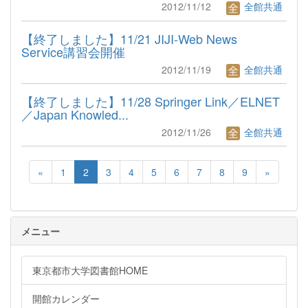
2012/11/12
全館共通
【終了しました】11/21 JIJI-Web News
Service講習会開催
2012/11/19
全館共通
【終了しました】11/28 Springer Link／ELNET
／Japan Knowled...
2012/11/26
全館共通
«
1
2
3
4
5
6
7
8
9
»
メニュー
東京都市大学図書館HOME
開館カレンダー