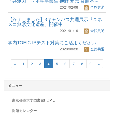
「共創力」～本学卒業生 挽野 元氏 寄贈本～
2021/02/08
全館共通
【終了しました】3キャンパス共通展示『ユネ
スコ無形文化遺産』開催中
2021/01/19
全館共通
学内TOEIC IPテスト対策にご活用ください
2020/08/28
全館共通
«
1
2
3
4
5
6
7
8
9
»
メニュー
東京都市大学図書館HOME
開館カレンダー